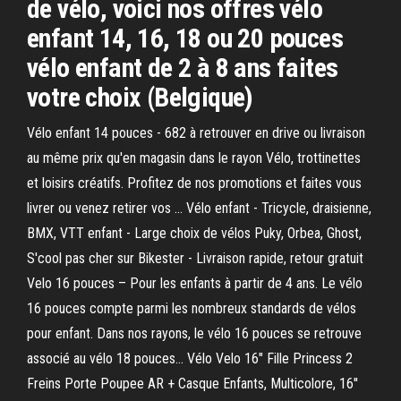
de vélo, voici nos offres vélo
enfant 14, 16, 18 ou 20 pouces
vélo enfant de 2 à 8 ans faites
votre choix (Belgique)
Vélo enfant 14 pouces - 682 à retrouver en drive ou livraison
au même prix qu'en magasin dans le rayon Vélo, trottinettes
et loisirs créatifs. Profitez de nos promotions et faites vous
livrer ou venez retirer vos … Vélo enfant - Tricycle, draisienne,
BMX, VTT enfant - Large choix de vélos Puky, Orbea, Ghost,
S'cool pas cher sur Bikester - Livraison rapide, retour gratuit
Velo 16 pouces – Pour les enfants à partir de 4 ans. Le vélo
16 pouces compte parmi les nombreux standards de vélos
pour enfant. Dans nos rayons, le vélo 16 pouces se retrouve
associé au vélo 18 pouces… Vélo Velo 16" Fille Princess 2
Freins Porte Poupee AR + Casque Enfants, Multicolore, 16''