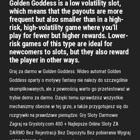
Golden Goddess is a low volatility slot,
which means that the payouts are more
frequent but also smaller than in a high-
risk, high-volatility game where you’ll
play for fewer but higher rewards. Lower-
risk games of this type are ideal for
newcomers to slots, but they also reward
the player in other ways.
Graj za darmo w Golden Goddess. Wideo automat Golden
Goddess oparty o motywy fantasy nie należy do szczególnie
skomplikowanych, ale z pewnością warto go przetestować w
trybie demo za darmo. Dzięki temu sprawdzisz wszystkie
mechanizmy obecne w tej grze, a także przygotujesz się do
rozgrywki na prawdziwe pieniądze. Gry Sloty Darmowe ️
Zagraj na Grysloty.com 400 + Najlepsze Online Sloty ZA
DARMO Bez Rejestracji Bez Depozytu Bez pobierania Wygraj