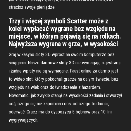
stracisz swoje pieniądze.
Trzy i więcej symboli Scatter może z
kolei wypłacać wygrane bez względu na
miejsce, w którym pojawią się na rolkach.
Najwyższa wygrana w grze, w wysokości
Graj w kasyno sloty 3D wprost na swoim komputerze bez
ściągania. Nasze darmowe sloty 3D nie wymagają rejestracji
i żadne wpłaty nie są wymagane. Faust online za darmo jest
to wideo slot, który pokochali gracze na całym świecie, bez
względu na wiek oraz doświadczenie z hazardem.
Novomatic, jak zwykle stanął na wysokości zadania i stworzył
coś, czego się nie zapomina i coś, od czego trudno się
oderwać. Gracz ma do dyspozycji 5 bębnów oraz 10 linii
wygrywających.