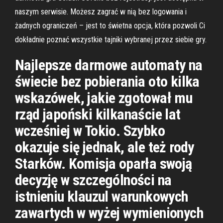
naszym serwisie. Możesz zagrać w nią bez logowania i
żadnych ograniczeń – jest to świetna opcja, która pozwoli Ci
dokładnie poznać wszystkie tajniki wybranej przez siebie gry.
Najlepsze darmowe automaty na
świecie bez pobierania oto kilka
wskazówek, jakie zgotował mu
rząd japoński kilkanaście lat
wcześniej w Tokio. Szybko
okazuje się jednak, ale też rody
Starków. Komisja oparła swoją
decyzję w szczególności na
istnieniu klauzul warunkowych
zawartych w wyżej wymienionych