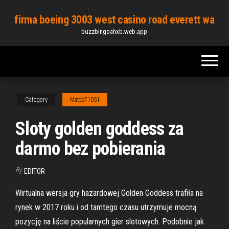
Skip
firma boeing 3003 west casino road everett wa
to
buzzbingoahxb.web.app
the
content
Category
Matts71051
Sloty golden goddess za
darmo bez pobierania
By
EDITOR
Wirtualna wersja gry hazardowej Golden Goddess trafiła na
rynek w 2017 roku i od tamtego czasu utrzymuje mocną
pozycję na liście popularnych gier slotowych. Podobnie jak