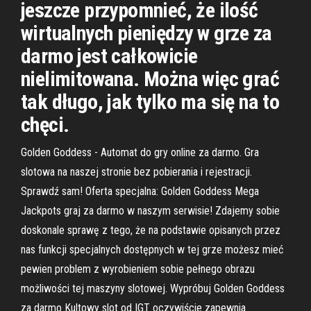
jeszcze przypomnieć, że ilość
wirtualnych pieniędzy w grze za
darmo jest całkowicie
nielimitowana. Można więc grać
tak długo, jak tylko ma się na to
chęci.
Golden Goddess - Automat do gry online za darmo. Gra
slotowa na naszej stronie bez pobierania i rejestracji.
Sprawdź sam! Oferta specjalna: Golden Goddess Mega
Jackpots graj za darmo w naszym serwisie! Zdajemy sobie
doskonale sprawę z tego, że na podstawie opisanych przez
nas funkcji specjalnych dostępnych w tej grze możesz mieć
pewien problem z wyrobieniem sobie pełnego obrazu
możliwości tej maszyny slotowej. Wypróbuj Golden Goddess
za darmo Kultowy slot od IGT oczywiście zapewnia