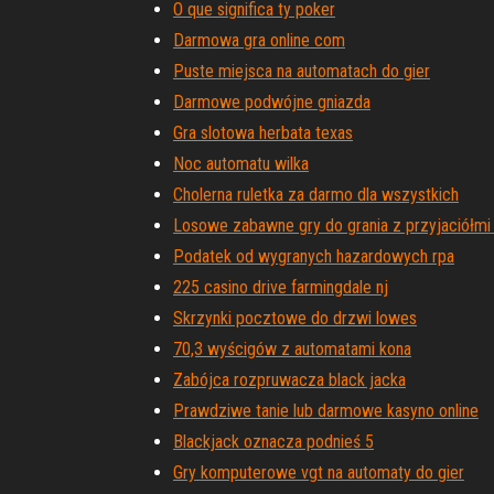
O que significa ty poker
Darmowa gra online com
Puste miejsca na automatach do gier
Darmowe podwójne gniazda
Gra slotowa herbata texas
Noc automatu wilka
Cholerna ruletka za darmo dla wszystkich
Losowe zabawne gry do grania z przyjaciółmi 
Podatek od wygranych hazardowych rpa
225 casino drive farmingdale nj
Skrzynki pocztowe do drzwi lowes
70,3 wyścigów z automatami kona
Zabójca rozpruwacza black jacka
Prawdziwe tanie lub darmowe kasyno online
Blackjack oznacza podnieś 5
Gry komputerowe vgt na automaty do gier