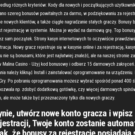
według różnych kryteriów: Kody dla nowych i początkujących użytkownik
o szereg bonusów powitalnych za darmo, w podziękowaniu za rejestra
 nowych klientów, a także ciągłe nagradzanie stałych graczy. Bonusy b
st rejestrację w systemie. Można je wydać na darmową grę. Top bonus
zez sam początek. Strony kasyn internetowych to oczywiście prawdziwe
tracja. Nowy gracz rejestruje się w kasynie online i za rejestrację, 
e są bonusami, które jest najłatwiej znaleźć, ale na naszej stronie z
 Malina Casino - Użyj kod bonusowy i odbierz 15 darmowych zakręceń. 
ania należy kliknąć Install i zainstalować oprogramowanie na urządzeniu
no Gry. Po pobraniu oprogramowania możesz wybrać spośród ponad 400 św
pozwala np. zdobyć dodatkową gotówkę, czy więcej darmowych spinów. 
 ale może także być przeznaczony tylko dla nowych graczy.
ynie, utwórz nowe konto gracza i wpisz 
estracji, Twoje konto zostanie automa
nak, że bonusy za rejestrację posiadają