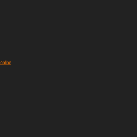
online