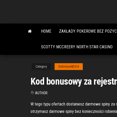
Skip
to
the
content
HOME
ZAKŁADY POKEROWE BEZ POZYC
SCOTTY MCCREERY NORTH STAR CASINO
Category
Dickinson82014
Kod bonusowy za rejest
By
AUTHOR
W tego typu ofertach dostaniesz darmowe spiny za sa
otrzymasz darmowe spiny bez konieczności robienia w