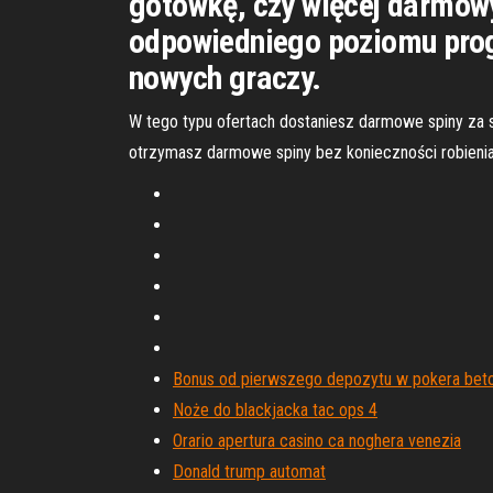
gotówkę, czy więcej darmowy
odpowiedniego poziomu prog
nowych graczy.
W tego typu ofertach dostaniesz darmowe spiny za sa
otrzymasz darmowe spiny bez konieczności robienia w
Bonus od pierwszego depozytu w pokera beto
Noże do blackjacka tac ops 4
Orario apertura casino ca noghera venezia
Donald trump automat