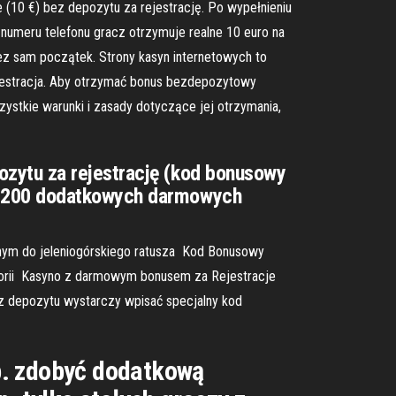
(10 €) bez depozytu za rejestrację. Po wypełnieniu
 numeru telefonu gracz otrzymuje realne 10 euro na
ez sam początek. Strony kasyn internetowych to
ejestracja. Aby otrzymać bonus bezdepozytowy
zystkie warunki i zasady dotyczące jej otrzymania,
zytu za rejestrację (kod bonusowy
i 200 dodatkowych darmowych
wnym do jeleniogórskiego ratusza Kod Bonusowy
egorii Kasyno z darmowym bonusem za Rejestracje
z depozytu wystarczy wpisać specjalny kod
p. zdobyć dodatkową