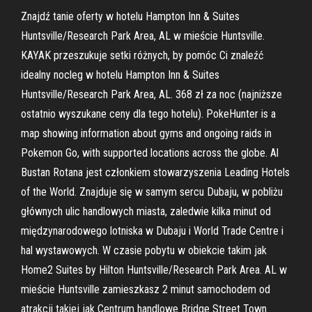
Znajdź tanie oferty w hotelu Hampton Inn & Suites
Huntsville/Research Park Area, AL w mieście Huntsville.
KAYAK przeszukuje setki różnych, by pomóc Ci znaleźć
idealny nocleg w hotelu Hampton Inn & Suites
Huntsville/Research Park Area, AL. 368 zł za noc (najniższe
ostatnio wyszukane ceny dla tego hotelu). PokeHunter is a
map showing information about gyms and ongoing raids in
Pokemon Go, with supported locations across the globe. Al
Bustan Rotana jest członkiem stowarzyszenia Leading Hotels
of the World. Znajduje się w samym sercu Dubaju, w pobliżu
głównych ulic handlowych miasta, zaledwie kilka minut od
międzynarodowego lotniska w Dubaju i World Trade Centre i
hal wystawowych. W czasie pobytu w obiekcie takim jak
Home2 Suites by Hilton Huntsville/Research Park Area. AL w
mieście Huntsville zamieszkasz 2 minut samochodem od
atrakcji takiej jak Centrum handlowe Bridge Street Town