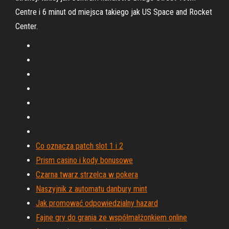
Centre i 6 minut od miejsca takiego jak US Space and Rocket
Center.
Co oznacza patch slot 1 i 2
Prism casino i kody bonusowe
Czarna twarz strzelca w pokera
Naszyjnik z automatu danbury mint
Jak promować odpowiedzialny hazard
Fajne gry do grania ze współmałżonkiem online