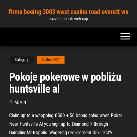
Skip
firma boeing 3003 west casino road everett wa
to
buzzbingoahxb.web.app
the
content
Category
Cullin77227
Pokoje pokerowe w pobliżu
huntsville al
By
ADMIN
Claim up to a whopping £500 + 50 bonus spins when Poker
Near Huntsville Al you sign up to Diamond 7 through
GamblingMetropolis. Wagering requirement 35x. 100%.